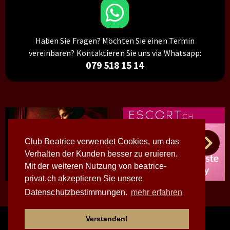
Haben Sie Fragen? Möchten Sie einen Termin
vereinbaren? Kontaktieren Sie uns via Whatsapp:
079 518 15 14
Club Beatrice verwendet Cookies, um das
Verhalten der Kunden besser zu eruieren.
Mit der weiteren Nutzung von beatrice-
privat.ch akzeptieren Sie unsere
Datenschutzbestimmungen.
mehr erfahren
© 2026 - WWW.BEATRICE-PRIVAT.CH
- ALLE BILDER SIND
Verstanden!
URHEBERRECHTLICH GESCHÜTZT