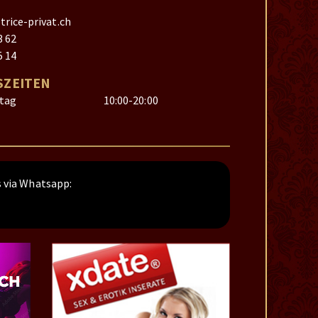
rice-privat.ch
3 62
5 14
ZEITEN
itag
10:00-20:00
 via Whatsapp: