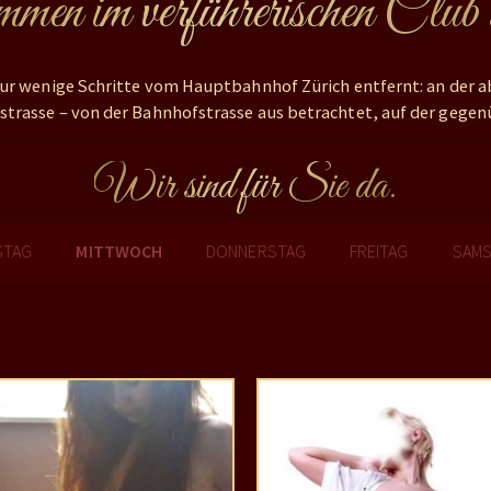
en im verführerischen Club
 nur wenige Schritte vom Hauptbahnhof Zürich entfernt: an der a
strasse – von der Bahnhofstrasse aus betrachtet, auf der gegenü
Wir sind für Sie da.
STAG
MITTWOCH
DONNERSTAG
FREITAG
SAM