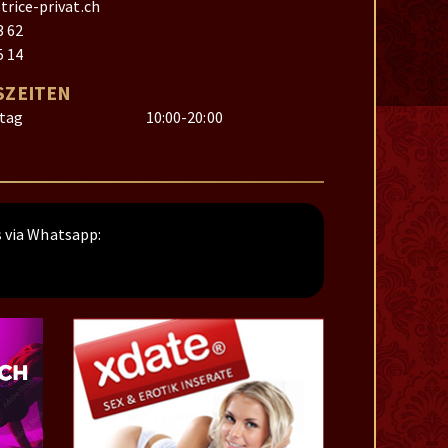
rice-privat.ch
3 62
5 14
ZEITEN
itag
10:00-20:00
 via Whatsapp: