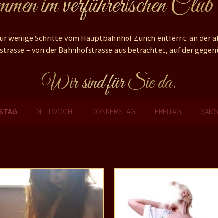
en im verführerischen Club
 nur wenige Schritte vom Hauptbahnhof Zürich entfernt: an der a
strasse – von der Bahnhofstrasse aus betrachtet, auf der gegenü
Wir sind für Sie da.
NSTAG
MITTWOCH
DONNERSTAG
FREITAG
SAMS