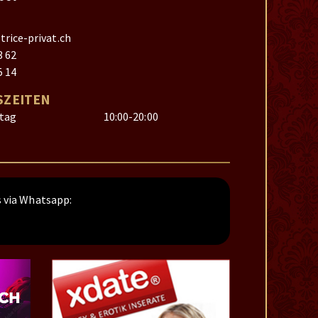
rice-privat.ch
3 62
5 14
ZEITEN
itag
10:00-20:00
 via Whatsapp: