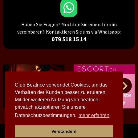
Haben Sie Fragen? Möchten Sie einen Termin
vereinbaren? Kontaktieren Sie uns via Whatsapp:
079 518 15 14
Club Beatrice verwendet Cookies, um das
Verhalten der Kunden besser zu eruieren.
Mit der weiteren Nutzung von beatrice-
privat.ch akzeptieren Sie unsere
Datenschutzbestimmungen.
mehr erfahren
© 2026 - WWW.BEATRICE-PRIVAT.CH
- ALLE BILDER SIND
Verstanden!
URHEBERRECHTLICH GESCHÜTZT